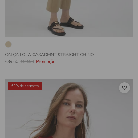
CALÇA LOLA CASADMNT STRAIGHT CHINO
Preço promocional
Preço normal
€39,60
€99,00
Promoção
60% de desconto