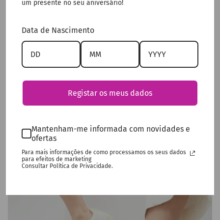
um presente no seu aniversário!
Data de Nascimento
SANDÁLIA LOLA CASADMNT TIRAS COM DETALHE
Preço promocional
Preço normal
€51,60
€129,00
Promoção
Registar os meus dados
60% de desconto
Mantenham-me informada com novidades e
ofertas
Para mais informações de como processamos os seus dados
para efeitos de marketing
Consultar Política de Privacidade.