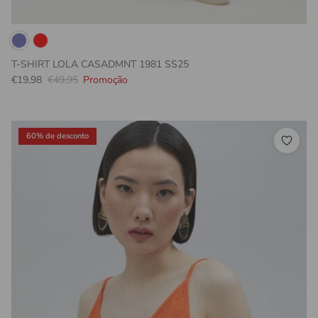
T-SHIRT LOLA CASADMNT 1981 SS25
Preço promocional
Preço normal
€19,98
€49,95
Promoção
60% de desconto