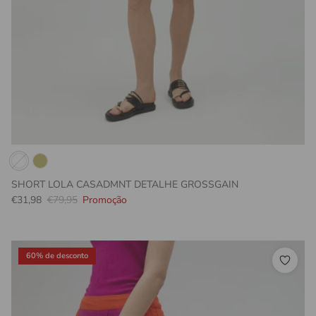
SHORT LOLA CASADMNT DETALHE GROSSGAIN
Preço promocional
Preço normal
€31,98
€79,95
Promoção
60% de desconto