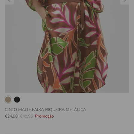
CINTO MAITE FAIXA BIQUEIRA METÁLICA
Preço promocional
Preço normal
€24,98
€49,95
Promoção