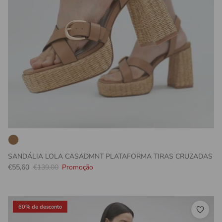
SANDÁLIA LOLA CASADMNT PLATAFORMA TIRAS CRUZADAS
Preço promocional
Preço normal
€55,60
€139,00
Promoção
60% de desconto