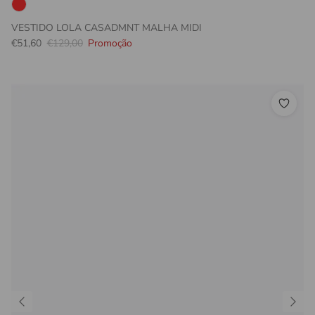
VESTIDO LOLA CASADMNT MALHA MIDI
Preço promocional
Preço normal
€51,60
€129,00
Promoção