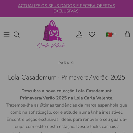
Ir para o conteúdo
ACTUALIZE OS SEUS DADOS E RECEBA OFERTAS
EXCLUSIVAS!
PT
Car
PARA SI
Lola Casademunt - Primavera/Verão 2025
Descubra a nova colecção Lola Casademunt
Primavera/Verão 2025 na Loja Carla Valente.
Trazemos-lhe as últimas tendências da marca espanhola que
combina sofisticação, cor e atitude numa linha irresistível.
Encontre peças exclusivas, ideais para renovar o seu guarda-
roupa com estilo nesta estação. Desde looks casuais a