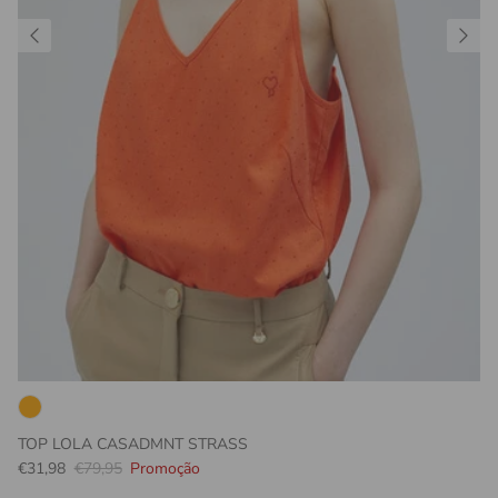
TOP LOLA CASADMNT STRASS
Preço promocional
Preço normal
€31,98
€79,95
Promoção