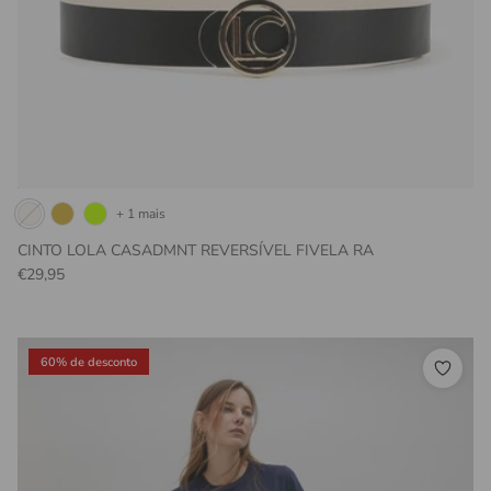
+ 1 mais
CINTO LOLA CASADMNT REVERSÍVEL FIVELA RA
Preço normal
€29,95
60% de desconto