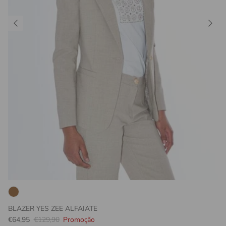
BLAZER YES ZEE ALFAIATE
Preço promocional
Preço normal
€64,95
€129,90
Promoção