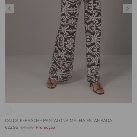
CALÇA FERRACHE PANTALONA MALHA ESTAMPADA
Preço promocional
Preço normal
€22,95
€45,90
Promoção