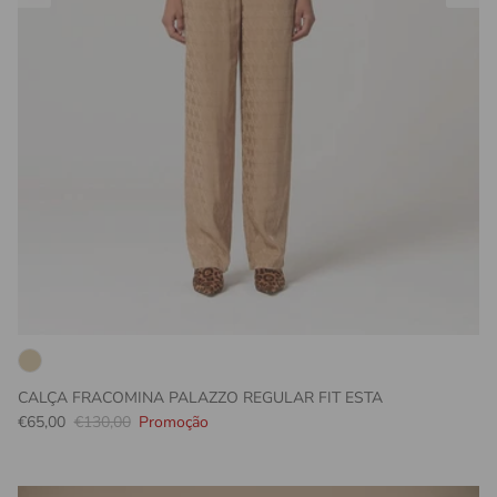
CALÇA FRACOMINA PALAZZO REGULAR FIT ESTA
Preço promocional
Preço normal
€65,00
€130,00
Promoção