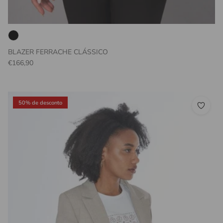
BLAZER FERRACHE CLÁSSICO
Preço normal
€166,90
50% de desconto