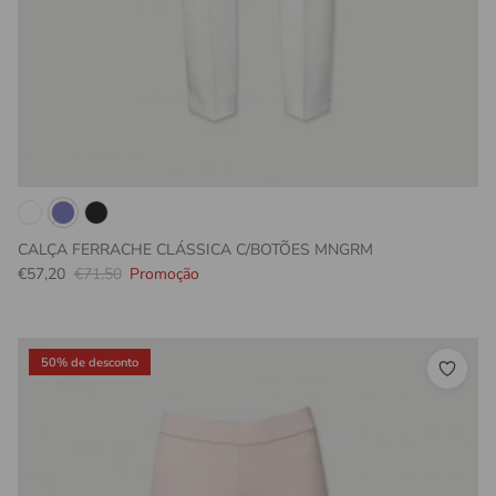
CALÇA FERRACHE CLÁSSICA C/BOTÕES MNGRM
Preço promocional
Preço normal
€57,20
€71,50
Promoção
50% de desconto