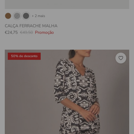
+ 2 mais
CALÇA FERRACHE MALHA
Preço promocional
Preço normal
€24,75
€49,50
Promoção
50% de desconto