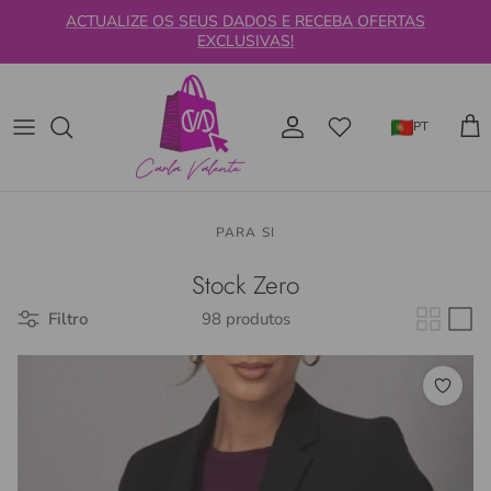
Ir para o conteúdo
ACTUALIZE OS SEUS DADOS E RECEBA OFERTAS
EXCLUSIVAS!
PT
Car
PARA SI
Stock Zero
Filtro
98 produtos