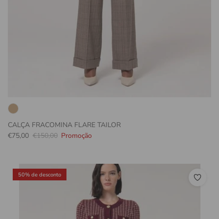
CALÇA FRACOMINA FLARE TAILOR
Preço promocional
Preço normal
€75,00
€150,00
Promoção
50% de desconto