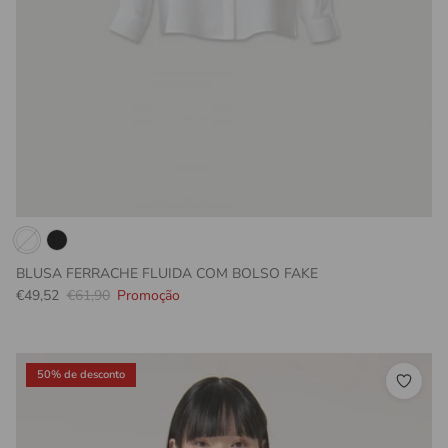
BLUSA FERRACHE FLUIDA COM BOLSO FAKE
Preço promocional
Preço normal
€49,52
€61,90
Promoção
50% de desconto