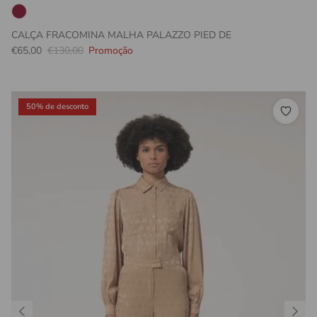
CALÇA FRACOMINA MALHA PALAZZO PIED DE
Preço promocional
Preço normal
€65,00
€130,00
Promoção
50% de desconto