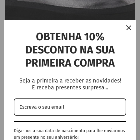
OBTENHA 10%
DESCONTO NA SUA
PRIMEIRA COMPRA
Seja a primeira a receber as novidades!
E receba presentes surpresa...
BOTA CALIFORNIA PLATFORMA CAMURÇA METÁLA
Preço promocional
Preço normal
€57,50
€115,00
Promoção
Diga-nos a sua data de nascimento para lhe enviarmos
50% de desconto
um presente no seu aniversário!