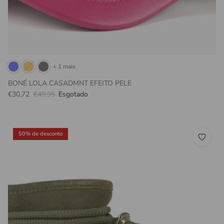
+ 1 mais
BONÉ LOLA CASADMNT EFEITO PELE
Preço promocional
Preço normal
€30,72
€49,95
Esgotado
50% de desconto