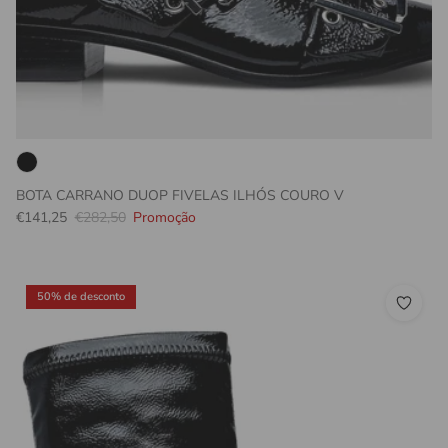
BOTA CARRANO DUOP FIVELAS ILHÓS COURO V
Preço promocional
Preço normal
€141,25
€282,50
Promoção
50% de desconto