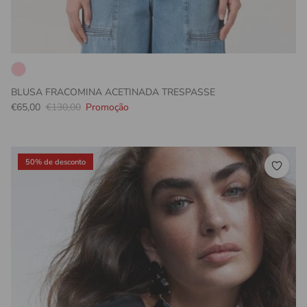
BLUSA FRACOMINA ACETINADA TRESPASSE
Preço promocional
Preço normal
€65,00
€130,00
Promoção
50% de desconto