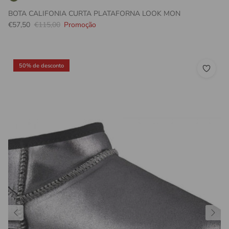
BOTA CALIFONIA CURTA PLATAFORNA LOOK MON
Preço promocional
Preço normal
€57,50
€115,00
Promoção
50% de desconto