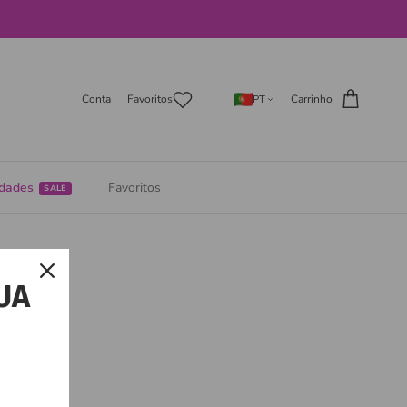
Conta
Favoritos
Carrinho
PT
idades
Favoritos
UA