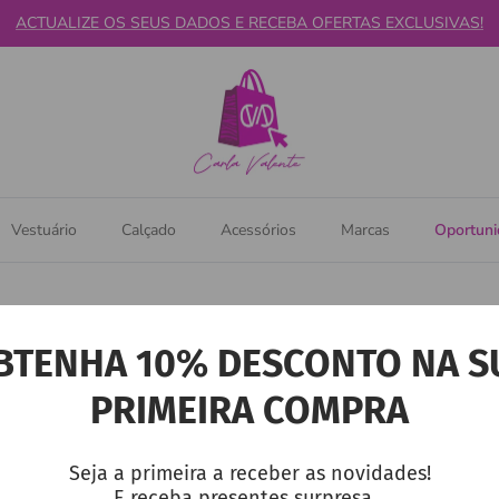
ACTUALIZE OS SEUS DADOS E RECEBA OFERTAS EXCLUSIVAS!
Vestuário
Calçado
Acessórios
Marcas
Oportun
Advento
BTENHA 10% DESCONTO NA S
PRIMEIRA COMPRA
Seja a primeira a receber as novidades!
E receba presentes surpresa...