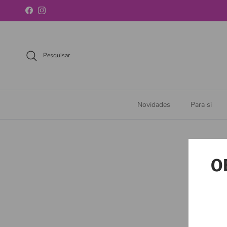
Ir para o conteúdo
Facebook
Instagram
Pesquisar
Novidades
Para si
O