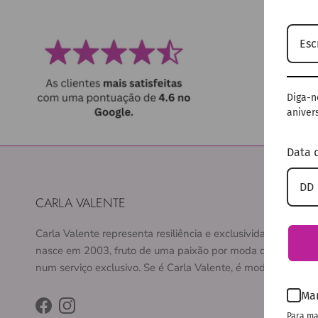
Diga-n
anivers
Data 
CARLA VALENTE
Carla Valente representa resiliência e exclusividade. O conc
nasce em 2003, fruto de uma paixão por moda que se conv
num serviço exclusivo. Se é Carla Valente, é moda.
Ma
Facebook
Instagram
Para ma