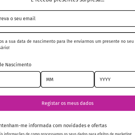
os a sua data de nascimento para lhe enviarmos um presente no seu
ário!
de Nascimento
Ligações rápidas
eito
Política de Cookies
Registar os meus dados
erteu
Política de Reembolso
Termos e Condições
ntenham-me informada com novidades e ofertas
Livro de Reclamações
is informações de como processamos os seus dados para efeitos de marketing